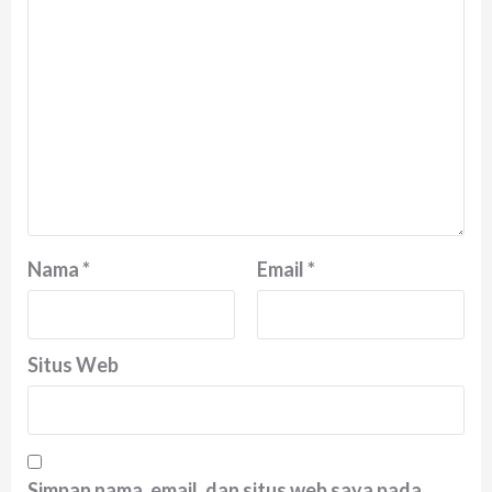
Nama
*
Email
*
Situs Web
Simpan nama, email, dan situs web saya pada