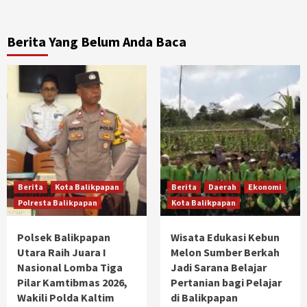
Berita Yang Belum Anda Baca
Berita
Kota Balikpapan
Berita
Daerah
Ekonomi
Polresta Balikpapan
Kota Balikpapan
Polsek Balikpapan
Wisata Edukasi Kebun
Utara Raih Juara I
Melon Sumber Berkah
Nasional Lomba Tiga
Jadi Sarana Belajar
Pilar Kamtibmas 2026,
Pertanian bagi Pelajar
Wakili Polda Kaltim
di Balikpapan