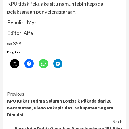
KPU tidak fokus ke situ namun lebih kepada
pelaksanaan penyelenggaraan.
Penulis : Mys
Editor: Alfa
358
Bagikan ini:
Continue
Previous
KPU Kukar Terima Seluruh Logistik Pilkada dari 20
Reading
Kecamatan, Pleno Rekapitulasi Kabupaten Segera
Dimulai
Next
Bareskrim Polri : Gagalkan Penyelundupan 151 Ribu