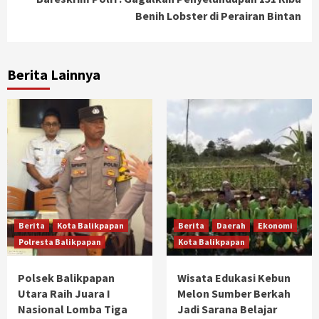
Benih Lobster di Perairan Bintan
Berita Lainnya
Berita
Kota Balikpapan
Berita
Daerah
Ekonomi
Polresta Balikpapan
Kota Balikpapan
Polsek Balikpapan
Wisata Edukasi Kebun
Utara Raih Juara I
Melon Sumber Berkah
Nasional Lomba Tiga
Jadi Sarana Belajar