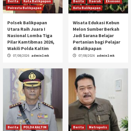
Berita
Kota Balikpapan
Berita
Daerah
Ekonomi
Polresta Balikpapan
Kota Balikpapan
Polsek Balikpapan
Wisata Edukasi Kebun
Utara Raih Juara I
Melon Sumber Berkah
Nasional Lomba Tiga
Jadi Sarana Belajar
Pilar Kamtibmas 2026,
Pertanian bagi Pelajar
Wakili Polda Kaltim
di Balikpapan
07/08/2026
admin1 mk
07/08/2026
admin1 mk
Berita
POLDA KALTIM
Berita
Metropolis