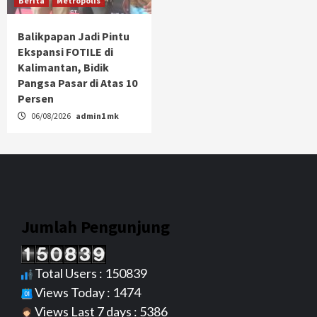
Berita
Metropolis
Balikpapan Jadi Pintu
Ekspansi FOTILE di
Kalimantan, Bidik
Pangsa Pasar di Atas 10
Persen
06/08/2026
admin1 mk
Jumlah Pengunjung
Total Users : 150839
Views Today : 1474
Views Last 7 days : 5386