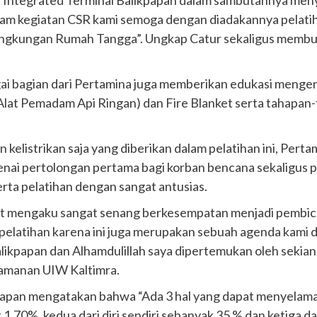
E Integrated Terminal Balikpapan dalam sambutannya meny
 dalam kegiatan CSR kami semoga dengan diadakannya pela
lingkungan Rumah Tangga”. Ungkap Catur sekaligus membu
ai bagian dari Pertamina juga memberikan edukasi menge
Alat Pemadam Api Ringan) dan Fire Blanket serta tahapa
 kelistrikan saja yang diberikan dalam pelatihan ini, Per
i pertolongan pertama bagi korban bencana sekaligus pra
erta pelatihan dengan sangat antusias.
t mengaku sangat senang berkesempatan menjadi pembicar
pelatihan karena ini juga merupakan sebuah agenda kami d
Balikpapan dan Alhamdulillah saya dipertemukan oleh sekia
amanan UIW Kaltimra.
kpapan mengatakan bahwa “Ada 3 hal yang dapat menyelam
.70% ,kedua dari diri sendiri sebanyak 35 % dan ketiga d