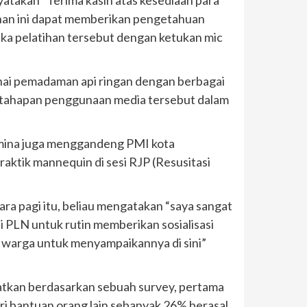
atakan “Terima kasih atas kesediaan para
tihan ini dapat memberikan pengetahuan
ka pelatihan tersebut dengan ketukan mic
nai pemadaman api ringan dengan berbagai
n-tahapan penggunaan media tersebut dalam
tamina juga menggandeng PMI kota
ktik mannequin di sesi RJP (Resusitasi
a pagi itu, beliau mengatakan “saya sangat
i PLN untuk rutin memberikan sosialisasi
n warga untuk menyampaikannya di sini”
atkan berdasarkan sebuah survey, pertama
ari bantuan orang lain sebanyak 26% berasal