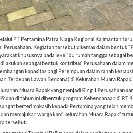
elalui PT Pertamina Patra Niaga Regional Kalimantan te
nal Perusahaan. Kegiatan tersebut dikemas dalam bentuk 
yarakat khususnya pada level ibu rumah tangga sebagai 
g dilakukan sebagai bentuk kontribusi Perusahaan dalam 
embangan kapasitas bagi Perempuan dalam ranah kesiapsi
uan Terdepan Lawan Bencana) di Kelurahan Muara Rapak. 
elurahan Muara Rapak yang menjadi Ring 1 Perusahaan sa
49 dan di tahun ini dibentuk program Kebencanaan di RT 4
ya sangat berterimakasih kepada Pertamina yang telah me
n dan memajukan warga kami kelurahan Muara Rapak” tutu
a tersebut.