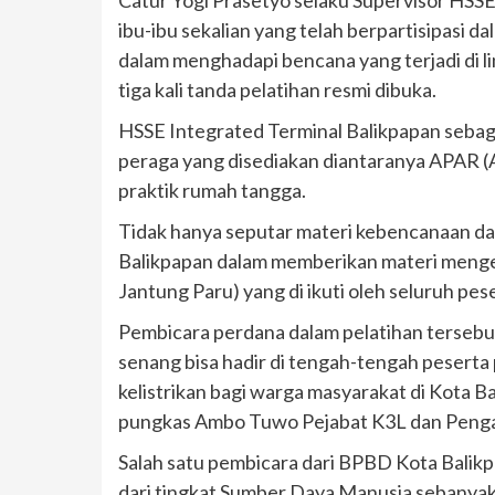
Catur Yogi Prasetyo selaku Supervisor HSS
ibu-ibu sekalian yang telah berpartisipasi
dalam menghadapi bencana yang terjadi di 
tiga kali tanda pelatihan resmi dibuka.
HSSE Integrated Terminal Balikpapan sebag
peraga yang disediakan diantaranya APAR (
praktik rumah tangga.
Tidak hanya seputar materi kebencanaan dan
Balikpapan dalam memberikan materi mengena
Jantung Paru) yang di ikuti oleh seluruh pes
Pembicara perdana dalam pelatihan tersebu
senang bisa hadir di tengah-tengah peserta 
kelistrikan bagi warga masyarakat di Kota 
pungkas Ambo Tuwo Pejabat K3L dan Peng
Salah satu pembicara dari BPBD Kota Bali
dari tingkat Sumber Daya Manusia sebanyak 1