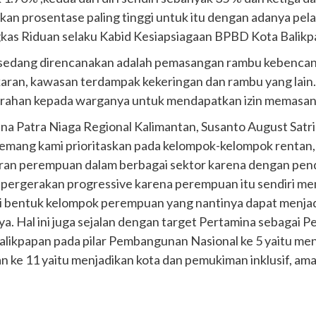
akan prosentase paling tinggi untuk itu dengan adanya pela
ngkas Riduan selaku Kabid Kesiapsiagaan BPBD Kota Balikp
ini sedang direncanakan adalah pemasangan rambu kebenca
aran, kawasan terdampak kekeringan dan rambu yang lain.
lurahan kepada warganya untuk mendapatkan izin memasan
a Patra Niaga Regional Kalimantan, Susanto August Satr
mang kami prioritaskan pada kelompok-kelompok rentan
eran perempuan dalam berbagai sektor karena dengan pe
ergerakan progressive karena perempuan itu sendiri memi
mi bentuk kelompok perempuan yang nantinya dapat menjad
a. Hal ini juga sejalan dengan target Pertamina sebagai P
Balikpapan pada pilar Pembangunan Nasional ke 5 yaitu m
e 11 yaitu menjadikan kota dan pemukiman inklusif, ama