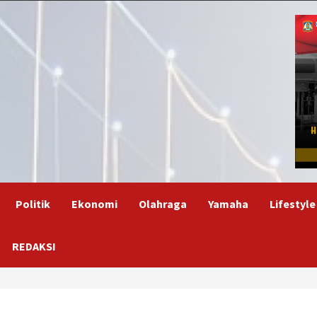
Politik
Ekonomi
Olahraga
Yamaha
Lifestyle
REDAKSI