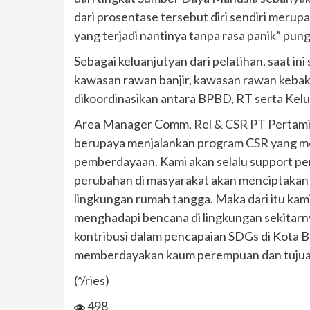
dari prosentase tersebut diri sendiri merup
yang terjadi nantinya tanpa rasa panik” pu
Sebagai keluanjutyan dari pelatihan, saat 
kawasan rawan banjir, kawasan rawan kebak
dikoordinasikan antara BPBD, RT serta Ke
Area Manager Comm, Rel & CSR PT Pertamin
berupaya menjalankan program CSR yang me
pemberdayaan. Kami akan selalu support p
perubahan di masyarakat akan menciptakan p
lingkungan rumah tangga. Maka dari itu ka
menghadapi bencana di lingkungan sekitarny
kontribusi dalam pencapaian SDGs di Kota 
memberdayakan kaum perempuan dan tujuan k
(*/ries)
498