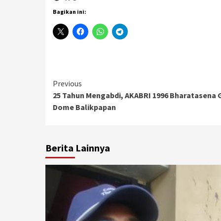
Bagikan ini:
Continue
Previous
25 Tahun Mengabdi, AKABRI 1996 Bharatasena G
Reading
Dome Balikpapan
Berita Lainnya