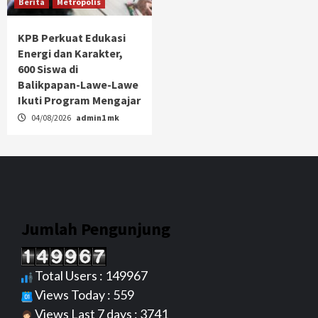
Berita
Metropolis
KPB Perkuat Edukasi
Energi dan Karakter,
600 Siswa di
Balikpapan-Lawe-Lawe
Ikuti Program Mengajar
04/08/2026
admin1 mk
Jumlah Pengunjung
Total Users : 149967
Views Today : 559
Views Last 7 days : 3741