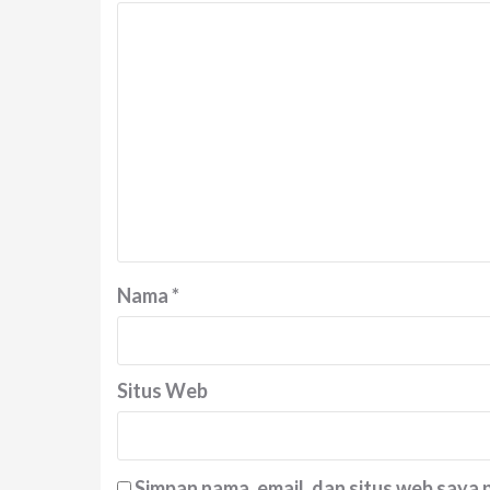
Nama
*
Situs Web
Simpan nama, email, dan situs web saya