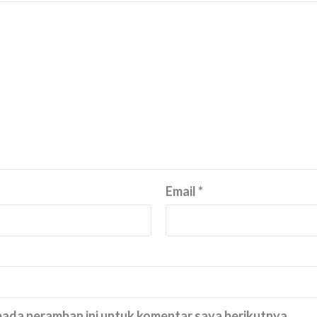
Email
*
 pada peramban ini untuk komentar saya berikutnya.