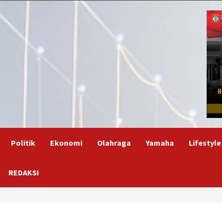
Politik
Ekonomi
Olahraga
Yamaha
Lifestyle
REDAKSI