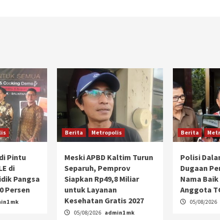
is
Berita
Metropolis
Berita
Metr
di Pintu
Meski APBD Kaltim Turun
Polisi Dal
E di
Separuh, Pemprov
Dugaan Pe
idik Pangsa
Siapkan Rp49,8 Miliar
Nama Baik 
10 Persen
untuk Layanan
Anggota T
Kesehatan Gratis 2027
in1 mk
05/08/2026
05/08/2026
admin1 mk