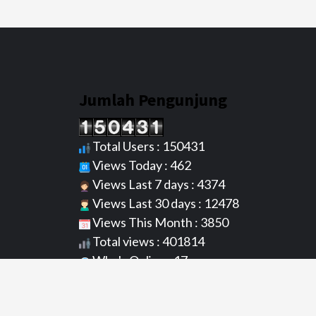
Jumlah Pengunjung
Total Users : 150431
Views Today : 462
Views Last 7 days : 4374
Views Last 30 days : 12478
Views This Month : 3850
Total views : 401814
Who's Online : 17
Server Time : 07/08/2026 07/08/2026