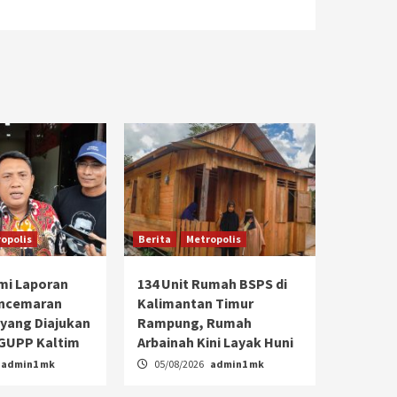
opolis
Berita
Metropolis
ami Laporan
134 Unit Rumah BSPS di
ncemaran
Kalimantan Timur
yang Diajukan
Rampung, Rumah
GUPP Kaltim
Arbainah Kini Layak Huni
admin1 mk
05/08/2026
admin1 mk