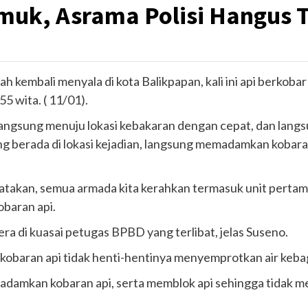
muk, Asrama Polisi Hangus 
ah kembali menyala di kota Balikpapan, kali ini api berkoba
5 wita. ( 11/01).
ngsung menuju lokasi kebakaran dengan cepat, dan lang
berada di lokasi kejadian, langsung memadamkan kobara
akan, semua armada kita kerahkan termasuk unit pertamin
baran api.
era di kuasai petugas BPBD yang terlibat, jelas Suseno.
obaran api tidak henti-hentinya menyemprotkan air keba
amkan kobaran api, serta memblok api sehingga tidak mer