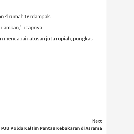
dan 4 rumah terdampak.
padamkan,” ucapnya.
an mencapai ratusan juta rupiah, pungkas
Next
 PJU Polda Kaltim Pantau Kebakaran di Asrama