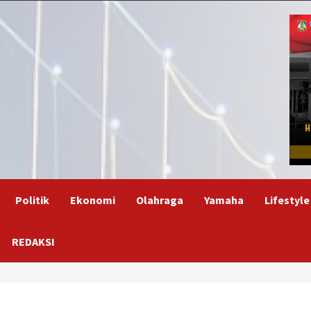
Politik
Ekonomi
Olahraga
Yamaha
Lifestyle
REDAKSI