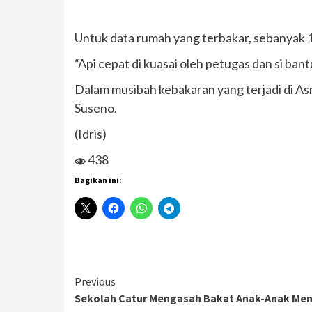
Untuk data rumah yang terbakar, sebanyak 
“Api cepat di kuasai oleh petugas dan si ban
Dalam musibah kebakaran yang terjadi di Asr
Suseno.
(Idris)
438
Bagikan ini:
Continue
Previous
Sekolah Catur Mengasah Bakat Anak-Anak Menj
Reading