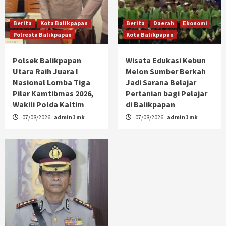
Berita
Kota Balikpapan
Berita
Daerah
Ekonomi
Polresta Balikpapan
Kota Balikpapan
Polsek Balikpapan
Wisata Edukasi Kebun
Utara Raih Juara I
Melon Sumber Berkah
Nasional Lomba Tiga
Jadi Sarana Belajar
Pilar Kamtibmas 2026,
Pertanian bagi Pelajar
Wakili Polda Kaltim
di Balikpapan
07/08/2026
admin1 mk
07/08/2026
admin1 mk