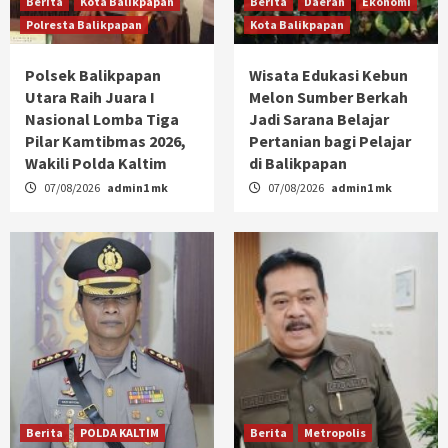
Berita
Kota Balikpapan
Berita
Daerah
Ekonomi
Polresta Balikpapan
Kota Balikpapan
Polsek Balikpapan
Wisata Edukasi Kebun
Utara Raih Juara I
Melon Sumber Berkah
Nasional Lomba Tiga
Jadi Sarana Belajar
Pilar Kamtibmas 2026,
Pertanian bagi Pelajar
Wakili Polda Kaltim
di Balikpapan
07/08/2026
admin1 mk
07/08/2026
admin1 mk
Berita
POLDA KALTIM
Berita
Metropolis