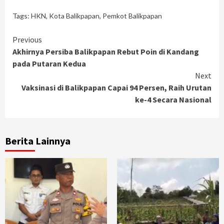
Tags:
HKN
,
Kota Balikpapan
,
Pemkot Balikpapan
Continue
Previous
Akhirnya Persiba Balikpapan Rebut Poin di Kandang
Reading
pada Putaran Kedua
Next
Vaksinasi di Balikpapan Capai 94 Persen, Raih Urutan
ke-4 Secara Nasional
Berita Lainnya