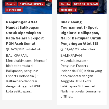
Berita
DRPD BALIKPAPAN
Berita
DRPD BALIKPAPAN
Metropolis
Metropolis
Penjaringan Atlet
Dua Cabang
Handal Balikpapan
Tournament E- Sport
Untuk Dipersiapkan
Digelar di Balikpapan,
Pada Gelaran E-sport
Najib : Bertujuan Untuk
PON Aceh Sumut
Penjaringan Atlet ESI
30/08/2023
admin1 mk
29/08/2023
admin1 mk
BALIKPAPAN,
BALIKPAPAN,
Metrokaltim.com - Mencari
Metrokaltim.com -
bibit atlet muda di
Pengurus Esports
Balikpapan, pengurus
Indonesia (ESI) Kaltim yang
Esports Indonesia (ESI)
berkolaborasi dengan
Kaltim berkolaborasi
Anggota DPRD kota
dengan Anggota DPRD
Balikpapan Muhammad
kota Balikpapan...
Najib menggelar tournamen
offline...