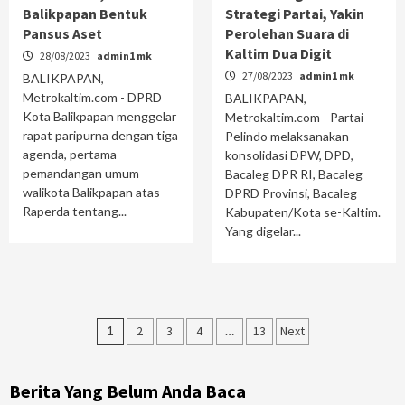
Balikpapan Bentuk
Strategi Partai, Yakin
Pansus Aset
Perolehan Suara di
Kaltim Dua Digit
28/08/2023
admin1 mk
27/08/2023
admin1 mk
BALIKPAPAN,
Metrokaltim.com - DPRD
BALIKPAPAN,
Kota Balikpapan menggelar
Metrokaltim.com - Partai
rapat paripurna dengan tiga
Pelindo melaksanakan
agenda, pertama
konsolidasi DPW, DPD,
pemandangan umum
Bacaleg DPR RI, Bacaleg
walikota Balikpapan atas
DPRD Provinsi, Bacaleg
Raperda tentang...
Kabupaten/Kota se-Kaltim.
Yang digelar...
Paginasi
1
2
3
4
…
13
Next
pos
Berita Yang Belum Anda Baca