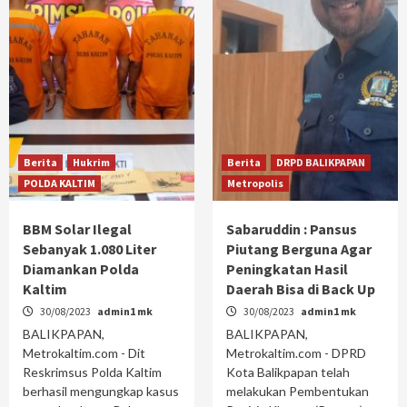
Berita
Hukrim
Berita
DRPD BALIKPAPAN
POLDA KALTIM
Metropolis
BBM Solar Ilegal
Sabaruddin : Pansus
Sebanyak 1.080 Liter
Piutang Berguna Agar
Diamankan Polda
Peningkatan Hasil
Kaltim
Daerah Bisa di Back Up
30/08/2023
admin1 mk
30/08/2023
admin1 mk
BALIKPAPAN,
BALIKPAPAN,
Metrokaltim.com - Dit
Metrokaltim.com - DPRD
Reskrimsus Polda Kaltim
Kota Balikpapan telah
berhasil mengungkap kasus
melakukan Pembentukan