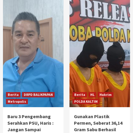
Berita
DRPD BALIKPAPAN
Berita
HL
Hukrim
Metropolis
POLDA KALTIM
Baru 3 Pengembang
Gunakan Plastik
Serahkan PSU, Haris :
Permen, Seberat 36,14
Jangan Sampai
Gram Sabu Berhasil