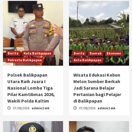
Berita
Kota Balikpapan
Berita
Daerah
Ekonomi
Polresta Balikpapan
Kota Balikpapan
Polsek Balikpapan
Wisata Edukasi Kebun
Utara Raih Juara I
Melon Sumber Berkah
Nasional Lomba Tiga
Jadi Sarana Belajar
Pilar Kamtibmas 2026,
Pertanian bagi Pelajar
Wakili Polda Kaltim
di Balikpapan
07/08/2026
admin1 mk
07/08/2026
admin1 mk