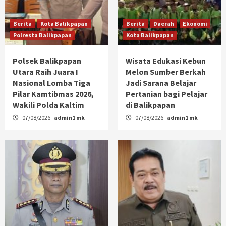
Berita
Kota Balikpapan
Berita
Daerah
Ekonomi
Polresta Balikpapan
Kota Balikpapan
Polsek Balikpapan
Wisata Edukasi Kebun
Utara Raih Juara I
Melon Sumber Berkah
Nasional Lomba Tiga
Jadi Sarana Belajar
Pilar Kamtibmas 2026,
Pertanian bagi Pelajar
Wakili Polda Kaltim
di Balikpapan
07/08/2026
admin1 mk
07/08/2026
admin1 mk