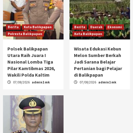
Berita
Kota Balikpapan
Berita
Daerah
Ekonomi
Polresta Balikpapan
Kota Balikpapan
Polsek Balikpapan
Wisata Edukasi Kebun
Utara Raih Juara I
Melon Sumber Berkah
Nasional Lomba Tiga
Jadi Sarana Belajar
Pilar Kamtibmas 2026,
Pertanian bagi Pelajar
Wakili Polda Kaltim
di Balikpapan
07/08/2026
admin1 mk
07/08/2026
admin1 mk