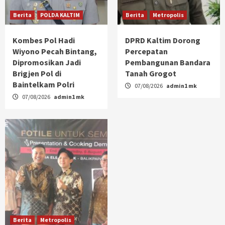
Berita
POLDA KALTIM
Berita
Metropolis
Kombes Pol Hadi
DPRD Kaltim Dorong
Wiyono Pecah Bintang,
Percepatan
Dipromosikan Jadi
Pembangunan Bandara
Brigjen Pol di
Tanah Grogot
Baintelkam Polri
07/08/2026
admin1 mk
07/08/2026
admin1 mk
Berita
Metropolis