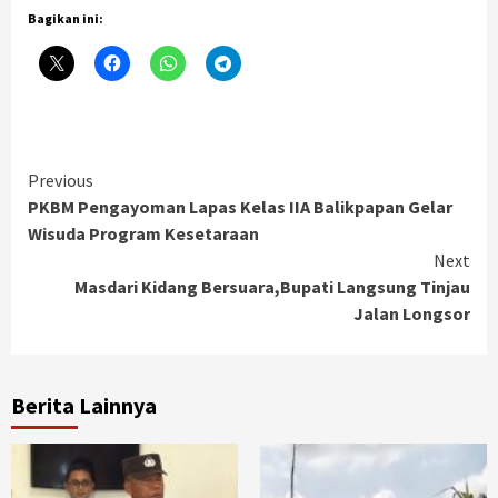
Bagikan ini:
Continue
Previous
PKBM Pengayoman Lapas Kelas IIA Balikpapan Gelar
Reading
Wisuda Program Kesetaraan
Next
Masdari Kidang Bersuara,Bupati Langsung Tinjau
Jalan Longsor
Berita Lainnya