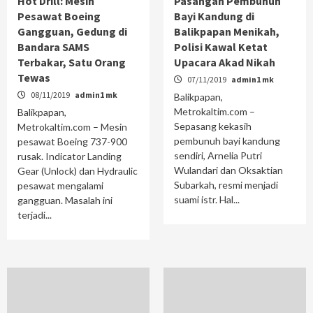
Hot Drill: Mesin
Pasangan Pembunuh
Pesawat Boeing
Bayi Kandung di
Gangguan, Gedung di
Balikpapan Menikah,
Bandara SAMS
Polisi Kawal Ketat
Terbakar, Satu Orang
Upacara Akad Nikah
Tewas
07/11/2019
admin1 mk
08/11/2019
admin1 mk
Balikpapan,
Metrokaltim.com –
Balikpapan,
Sepasang kekasih
Metrokaltim.com – Mesin
pembunuh bayi kandung
pesawat Boeing 737-900
sendiri, Arnelia Putri
rusak. Indicator Landing
Wulandari dan Oksaktian
Gear (Unlock) dan Hydraulic
Subarkah, resmi menjadi
pesawat mengalami
suami istr. Hal...
gangguan. Masalah ini
terjadi...