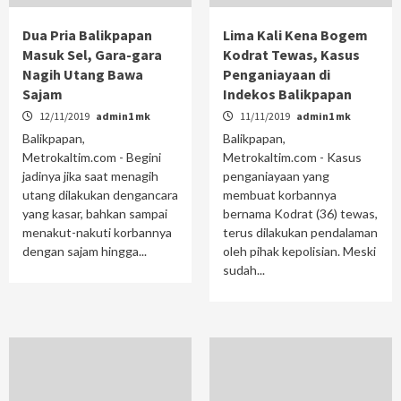
Dua Pria Balikpapan
Lima Kali Kena Bogem
Masuk Sel, Gara-gara
Kodrat Tewas, Kasus
Nagih Utang Bawa
Penganiayaan di
Sajam
Indekos Balikpapan
12/11/2019
admin1 mk
11/11/2019
admin1 mk
Balikpapan,
Balikpapan,
Metrokaltim.com - Begini
Metrokaltim.com - Kasus
jadinya jika saat menagih
penganiayaan yang
utang dilakukan dengancara
membuat korbannya
yang kasar, bahkan sampai
bernama Kodrat (36) tewas,
menakut-nakuti korbannya
terus dilakukan pendalaman
dengan sajam hingga...
oleh pihak kepolisian. Meski
sudah...