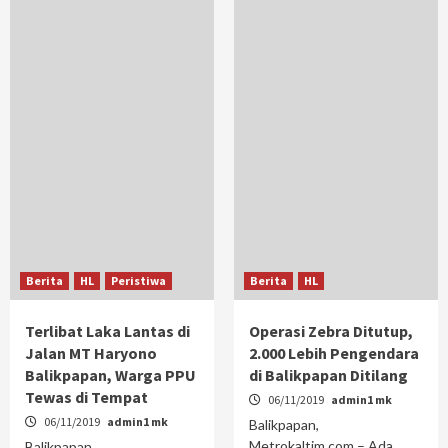
Berita
HL
Peristiwa
Berita
HL
Terlibat Laka Lantas di
Operasi Zebra Ditutup,
Jalan MT Haryono
2.000 Lebih Pengendara
Balikpapan, Warga PPU
di Balikpapan Ditilang
Tewas di Tempat
06/11/2019
admin1 mk
06/11/2019
admin1 mk
Balikpapan,
Metrokaltim.com – Ada
Balikpapan,