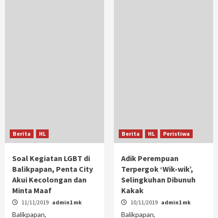
Berita
HL
Berita
HL
Peristiwa
Soal Kegiatan LGBT di
Adik Perempuan
Balikpapan, Penta City
Terpergok ‘Wik-wik’,
Akui Kecolongan dan
Selingkuhan Dibunuh
Minta Maaf
Kakak
11/11/2019
admin1 mk
10/11/2019
admin1 mk
Balikpapan,
Balikpapan,