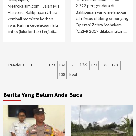
2.222 pengendara di
Metrokaltim.com - Jalan MT
Balikpapan yang melanggar
Haryono, Balikpapan Utara
lalu lintas ditilang sepanjang
kembali meminta korban
Operasi Zebra Mahakam
jiwa. Kali ini kecelakaan lalu
(OZM) 2019 dilaksanakan....
lintas (laka lantas) terjadi...
Paginasi
Previous
1
…
123
124
125
126
127
128
129
…
pos
138
Next
Berita Yang Belum Anda Baca