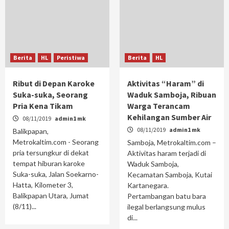
Berita
HL
Peristiwa
Berita
HL
Ribut di Depan Karoke
Aktivitas “Haram” di
Suka-suka, Seorang
Waduk Samboja, Ribuan
Pria Kena Tikam
Warga Terancam
Kehilangan Sumber Air
08/11/2019
admin1 mk
08/11/2019
admin1 mk
Balikpapan,
Metrokaltim.com - Seorang
Samboja, Metrokaltim.com –
pria tersungkur di dekat
Aktivitas haram terjadi di
tempat hiburan karoke
Waduk Samboja,
Suka-suka, Jalan Soekarno-
Kecamatan Samboja, Kutai
Hatta, Kilometer 3,
Kartanegara.
Balikpapan Utara, Jumat
Pertambangan batu bara
(8/11)...
ilegal berlangsung mulus
di...