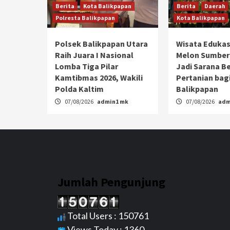
Berita
Kota Balikpapan
Berita
Daerah
Polresta Balikpapan
Kota Balikpapan
Polsek Balikpapan Utara
Wisata Edukas
Raih Juara I Nasional
Melon Sumber
Lomba Tiga Pilar
Jadi Sarana Be
Kamtibmas 2026, Wakili
Pertanian bagi
Polda Kaltim
Balikpapan
07/08/2026
admin1 mk
07/08/2026
adm
Jumlah Pengunjung
Total Users : 150761
Views Today : 1360