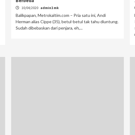
Berbeda
10/04/2020
admin1 mk
Balikpapan, Metrokaltim.com – Pria satu ini, Andi
Herman alias Cippe (35), betul-betul tak tahu diuntung.
Sudah dibebaskan dari penjara, eh,...