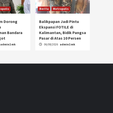
opolis
Berita
Metropolis
im Dorong
Balikpapan Jadi Pintu
n
Ekspansi FOTILE di
an Bandara
Kalimantan, Bidik Pangsa
got
Pasar di Atas 10 Persen
admin1 mk
06/08/2026
admin1 mk