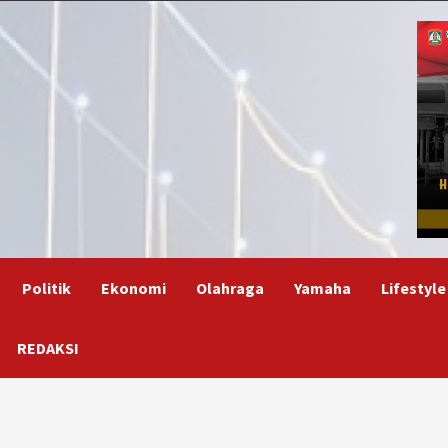
Politik
Ekonomi
Olahraga
Yamaha
Lifestyle
REDAKSI