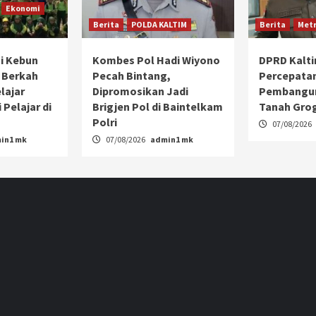
Ekonomi
Berita
POLDA KALTIM
Berita
Metr
i Kebun
Kombes Pol Hadi Wiyono
DPRD Kalt
 Berkah
Pecah Bintang,
Percepata
lajar
Dipromosikan Jadi
Pembangun
 Pelajar di
Brigjen Pol di Baintelkam
Tanah Gro
Polri
07/08/2026
in1 mk
07/08/2026
admin1 mk