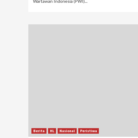
Wartawan Indonesia (PWI)...
Berita
HL
Nasional
Peristiwa